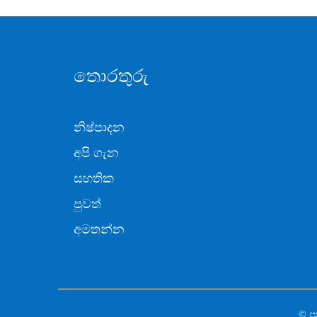
තොරතුරු
නිෂ්පාදන
අපි ගැන
සහතික
පුවත්
අමතන්න
© ප්