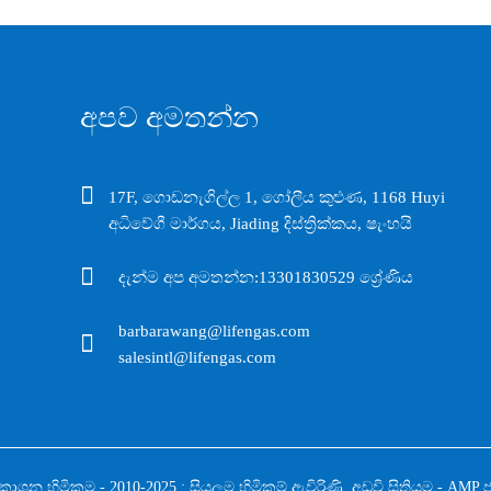
අපව අමතන්න
17F, ගොඩනැගිල්ල 1, ගෝලීය කුළුණ, 1168 Huyi
අධිවේගී මාර්ගය, Jiading දිස්ත්‍රික්කය, ෂැංහයි
දැන්ම අප අමතන්න:
13301830529 ශ්‍රේණිය
barbarawang@lifengas.com
salesintl@lifengas.com
‍රකාශන හිමිකම - 2010-2025 : සියලුම හිමිකම් ඇවිරිණි.
අඩවි සිතියම
-
AMP 