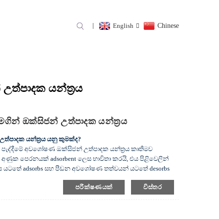
English
Chinese
 පැද්දීමේ අවශෝෂණය
‍රය
උත්පාදක යන්ත්‍රය
ින් ඔක්සිජන් උත්පාදක යන්ත්‍රය
ත්පාදක යන්ත්‍රය යනු කුමක්ද?
පැද්දීමේ අවශෝෂණ ඔක්සිජන් උත්පාදක යන්ත්‍රය කෘතිමව
ණුක පෙරනයක් adsorbent ලෙස භාවිතා කරයි, එය පිළිවෙලින්
නය යටතේ adsorbs සහ පීඩන අවශෝෂණ තත්වයන් යටතේ desorbs
අවශෝෂණ සහ පීඩන අවශෝෂණ ක්‍රියාවලියේ පවතී, සහ adsorbers
පරීක්ෂණයක්
විස්තර
තයෙන් ඔක්සිජන් අඛණ්ඩව නිපදවා පාරිභෝගිකයින්ට අවශ්‍ය