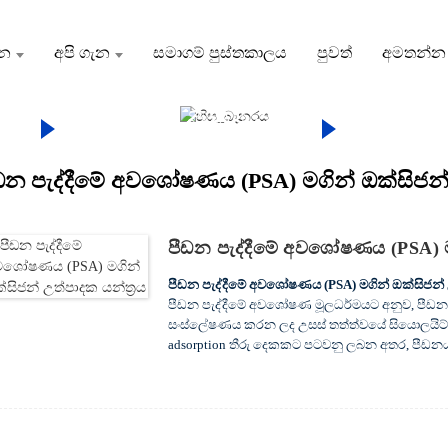
දන
අපි ගැන
සමාගම් පුස්තකාලය
පුවත්
අමතන්න
දන
පීඑස්ඒ, වීපීඑස්ඒ
පීඩන
A) මගින් ඔක්සිජන් උත්පාදක යන්ත්
ඩන පැද්දීමේ අවශෝෂණය (PSA) මගින් ඔක්සිජන් 
පීඩන පැද්දීමේ අවශෝෂණය (PSA) මග
පීඩන පැද්දීමේ අවශෝෂණය (PSA) මගින් ඔක්සිජන් උ
පීඩන පැද්දීමේ අවශෝෂණ මූලධර්මයට අනුව, පීඩන 
සංස්ලේෂණය කරන ලද උසස් තත්ත්වයේ සියොලයිට් අ
adsorption තීරු දෙකකට පටවනු ලබන අතර, පීඩ
වේ, සහ adsorption තීරු දෙක පිළිවෙලින් පීඩන 
දෙක විකල්ප වශයෙන් adsorb සහ desorb, එවිට වා
පීඩනය සහ සංශුද්ධතාවයේ ඔක්සිජන් සපයයි.