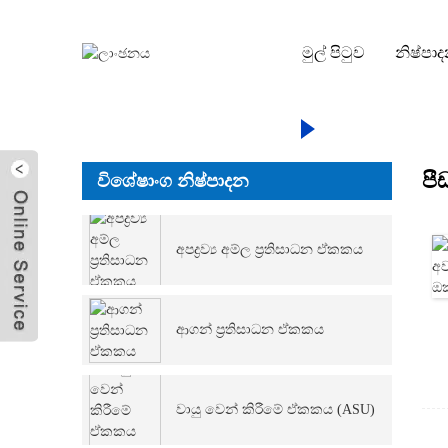
මුල් පිටුව
නිෂ්පා
මුල් පිටුව
නිෂ්පා
(PS
පී
විශේෂාංග නිෂ්පාදන
විද්‍යුත් තැපෑල
යවන්න
අපද්‍රව්‍ය අම්ල ප්‍රතිසාධන ඒකකය
ආගන් ප්‍රතිසාධන ඒකකය
වායු වෙන් කිරීමේ ඒකකය (ASU)