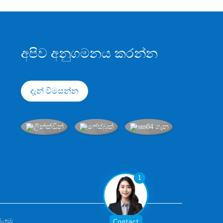
අපිව අනුගමනය කරන්න
දැන් විමසන්න
1
ජංගම
Contact