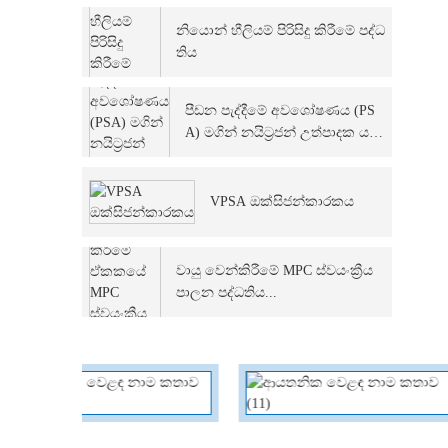
නියොන් හීලියම් පිරිසිදු කිරීමේ පද්ධ
තිය
පීඩන පැද්දීමේ අවශෝෂණය (PS
A) මගින් නයිට්‍රජන් උත්පාදක ය
න්ත්‍රය
VPSA ඔක්සිජන්කාරකය
වායු වෙන්කිරීමේ MPC ස්වයංක්‍රීය
පාලන පද්ධතිය...