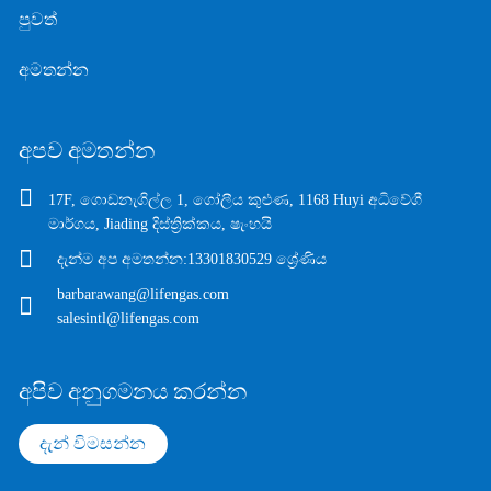
පුවත්
අමතන්න
අපව අමතන්න
17F, ගොඩනැගිල්ල 1, ගෝලීය කුළුණ, 1168 Huyi අධිවේගී
මාර්ගය, Jiading දිස්ත්‍රික්කය, ෂැංහයි
දැන්ම අප අමතන්න:
13301830529 ශ්‍රේණිය
barbarawang@lifengas.com
salesintl@lifengas.com
අපිව අනුගමනය කරන්න
දැන් විමසන්න