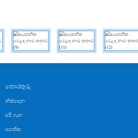
ද්‍රව ඔක්සිජන් නිපදවන අතර එය අවශ්‍ය පරිදි නැවත භාවිතා කළ හැකි අතර සාන්ද්‍රිත
බොරතෙල් ක්‍රිප්ටෝන්-සෙනෝන් ද්‍රාවණයක් තීරුවේ පතුලේ නිපදවනු ලැබේ.
ෂැංහයි ලයිෆන් ගෑස් සමාගම විසින් ස්වාධීනව සංවර්ධනය කරන ලද අපගේ
පිරිපහදු පද්ධතිය, පීඩන වාෂ්පීකරණය, මීතේන් ඉවත් කිරීම, ඔක්සිජන් ඉවත් කිරීම,
ක්‍රිප්ටෝන්-සෙනෝන් පිරිසිදු කිරීම, පිරවීම සහ පාලන පද්ධති ඇතුළු හිමිකාර
තාක්ෂණයෙන් සමන්විත වේ. මෙම ක්‍රිප්ටෝන්-සෙනෝන් පිරිපහදු පද්ධතිය අඩු
බලශක්ති පරිභෝජනයක් සහ ඉහළ නිස්සාරණ අනුපාතවලින් සමන්විත වන අතර,
මූලික තාක්ෂණය චීන වෙළඳපොළට නායකත්වය දෙයි.
තොරතුරු
නිෂ්පාදන
අපි ගැන
සහතික